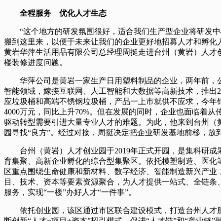
全程服务 优化人才生态
“这个地方的研发氛围很好，适合我们生产型企业将研发中
搬到这里来，以便于未来让我们的企业更好地招募人才和孵化
黄岩华萍生活用品有限公司总经理周挺走进台州（黄岩）人才
楼装修进度问题。
华萍公司是黄岩一家生产日用塑料制品的企业，两年前，
智能领域，嫁接互联网、人工智能和大数据等高新技术，推出2
应垃圾桶和高端不锈钢垃圾桶，产品一上市就供不应求，今年
4000万元，同比上升70%。但在发展的同时，企业也面临着从
驱动转型需要引进大量专业人才的难题。为此，他来到台州（
园寻找“良方”。经过对接，周挺决定把企业研发基地前移，放
台州（黄岩）人才创业园于2019年正式开园，是集科研成
育集聚、高新企业孵化的综合型集聚区。依托模塑制造、医化
区重点围绕生命健康和新材料、数字经济、智能制造新兴产业
目、技术、资本等要素资源聚合，为人才提供一站式、全链条
服务，实现“一楼”办好人才“一件事”。
依托创业园，该区通过市区联合建设模式，打造台州人才
断创新“人才+项目+资本”招引模式，促进“人才链”和“产业链”