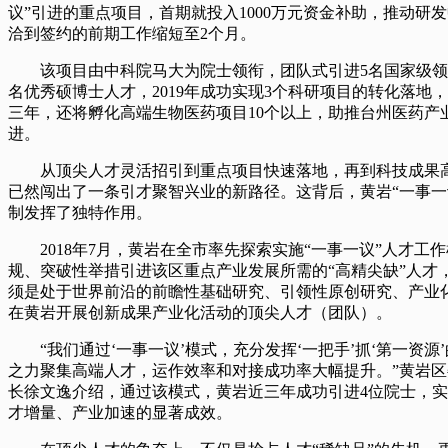
议”引进的重点项目，首期就投入1000万元资金补助，推动研
洽到签约的前期工作缩短至2个月。
该项目由中科院马大为院士领衔，团队式引进5名国家级领军
名优秀硕博士人才，2019年成功实现3个科研项目的转化落地
三年，还将孵化高端生物医药项目10个以上，助推台州医药产
进。
从顶尖人才灵活招引到重点项目快速落地，再到科技成果
已然闯出了一条引才聚智兴业的新路径。这背后，黄岩“一事一
制发挥了独特作用。
2018年7月，黄岩在全市率先探索实施“一事一议”人才工
规、突破性举措引进该区重点产业发展所需的“高精尖缺”人才
须是处于世界前沿的前瞻性基础研究、引领性原创研究、产业
在黄岩开展创新成果产业化活动的顶尖人才（团队）。
“我们通过‘一事一议’模式，充分发挥‘一把手’抓‘第一资源
之力聚集高端人才，运作效率和对接成功率大幅提升。”黄岩
长徐文逸介绍，通过该模式，黄岩近三年成功引进4位院士，
才增量、产业加速的显著成效。