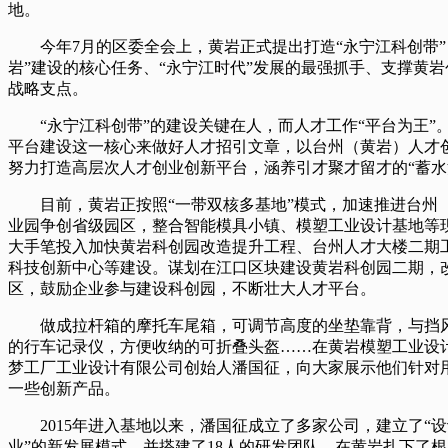
地。
今年7月的区委全会上，黄岩正式提出打造“永宁江科创带”
岩”建设的核心任务、“永宁江时代”发展的最强抓手、支撑黄
战略支点。
“永宁江科创带”的建设关键在人，而人才工作“平台为王”
平台建设这一核心来做好人才招引文章，以台州（黄岩）人才
努力打造高层次人才创业创新平台，涵养引才聚才留才的“蓄水
目前，黄岩正按照“一带双核多基地”模式，加速推进台州
业园争创省级园区，整合智能模具小镇、模塑工业设计基地等
大手笔投入加快黄岩科创园改造提升工程、台州人才大楼二期
科技创新中心等建设。谋划在江口区块建设黄岩科创园二期，
区，鼓励企业参与建设科创园，不断壮大人才平台。
做成拉杆箱的摩托车尾箱，可调节高度的坐垫靠背，与挡
的行车记录仪，方便收纳的可折叠头盔……在黄岩模塑工业设
梦工厂工业设计有限公司创始人潘国征，向大家展示他们针对
一些创新产品。
2015年进入基地以来，潘国征成立了多家公司，建立了“设
业”的新发展模式，并搭建了18人的研发团队，在黄岩扎下了根