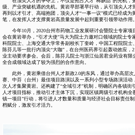
在顶尖人才的争夺上，不仅是抢占人才“稀缺品”的先机，
级、产业突破机遇的先机。黄岩早部署早行动，从引顶尖人才
再到以才引才、高端抱团，顶尖人才“一事一议”模式已经成为
笔，在发挥人才支撑黄岩高质量发展中起到重要引领带动作用
今年10月，2020台州市药物工业发展研讨会暨院士专家项
会在黄岩举办，“引才大使”马大为院士力邀对口领域的院士专
科院院士、上海交通大学常务副校长丁奎岭，中国工程院院士
陈芬儿等一批行内顶尖“大咖”，在台州医药界引起轰动效应，2
业主动要求参会。会后，陈芬儿院士与浙江仙居君业药业有限
全合成领域达成了较为强烈的合作意向。
此外，黄岩乘借台州人才新政2.0的东风，通过举办高层次
赛、中芬（台州）最佳项目路演以及一系列小型专场路演活动
次人才集聚黄岩。还构建了“全域引才”机制，明确区内各镇街
人才项目指标，推动引才主体下沉，实现区镇两级引才机构全
镇一项目”行动，将引进人才数量和质量与经济社会目标责任
档赋分，激发引才活力。