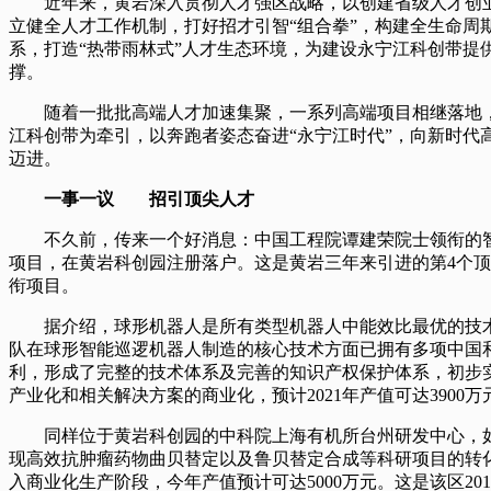
近年来，黄岩深入贯彻人才强区战略，以创建省级人才创
立健全人才工作机制，打好招才引智“组合拳”，构建全生命周
系，打造“热带雨林式”人才生态环境，为建设永宁江科创带提
撑。
随着一批批高端人才加速集聚，一系列高端项目相继落地
江科创带为牵引，以奔跑者姿态奋进“永宁江时代”，向新时代
迈进。
一事一议 招引顶尖人才
不久前，传来一个好消息：中国工程院谭建荣院士领衔的
项目，在黄岩科创园注册落户。这是黄岩三年来引进的第4个
衔项目。
据介绍，球形机器人是所有类型机器人中能效比最优的技
队在球形智能巡逻机器人制造的核心技术方面已拥有多项中国
利，形成了完整的技术体系及完善的知识产权保护体系，初步
产业化和相关解决方案的商业化，预计2021年产值可达3900万
同样位于黄岩科创园的中科院上海有机所台州研发中心，
现高效抗肿瘤药物曲贝替定以及鲁贝替定合成等科研项目的转
入商业化生产阶段，今年产值预计可达5000万元。这是该区201