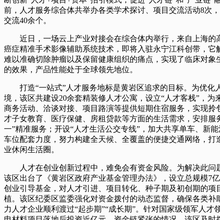
前，人才服务综合体共举办各类学术探讨、项目交流活动8次
交流40余个。
近日，一场云上产业对接会在综合体内举行，来自上海的
癌症精准手术影像辅助系统技术，即将入驻永宁江科创带，它
难以准确切除肿瘤以及保留健康组织的痛点，实现了临床对象生
的效果，产品性能处于全球领先地位。
打造“一站式”人才服务地标是黄岩区追求的目标。为优化
境，该区共建设20余套精装修人才公寓，设立“人才客栈”，为
商务活动、洽谈对接、项目路演等提供短期住宿服务，实现拎
才子女教育、医疗保健、房租贷款等方面的生活需求，安排服
一”精准服务；开设“人才生活公交专线”，加大共享单车、新
车位配套力度，努力构建全天候、全覆盖的便捷交通网络，打造
业休闲生活圈。
人才在创业创新过程中，难免会有资金风险。为解决此问题
该区出台了《黄岩区政府产业基金管理办法》，设立总规模7
创业引导基金，对人才引进、项目转化、种子期及初创期的项
植。该区纪委区监委强化对资金拨付的动态监督，确保各类补
力人才企业顺利渡过“起步期”“成长期”。针对国家级领军人才领
电材料项目落地后投资近亿元、资金链紧张的情况，该区及时